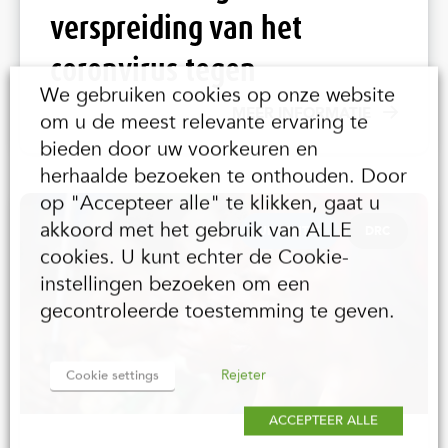
verspreiding van het
coronvirus tegen
We gebruiken cookies op onze website
MEER INFORMATIE
om u de meest relevante ervaring te
bieden door uw voorkeuren en
herhaalde bezoeken te onthouden. Door
op "Accepteer alle" te klikken, gaat u
akkoord met het gebruik van ALLE
URGENTIE
DRC
cookies. U kunt echter de Cookie-
instellingen bezoeken om een
gecontroleerde toestemming te geven.
Rejeter
Cookie settings
ACCEPTEER ALLE