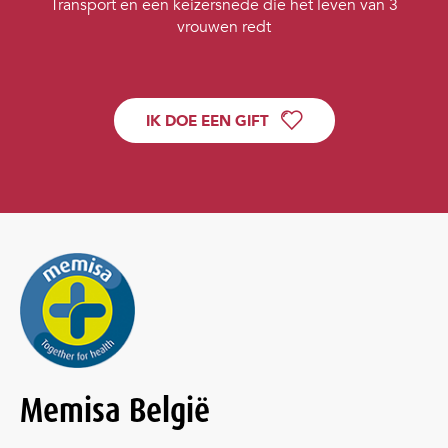
Transport en een keizersnede die het leven van 3
vrouwen redt
IK DOE EEN GIFT
Memisa België