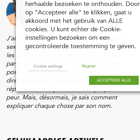
herhaalde bezoeken te onthouden. Door
op "Accepteer alle" te klikken, gaat u
akkoord met het gebruik van ALLE
cookies. U kunt echter de Cookie-
instellingen bezoeken om een
J’ai appris comment aborder le sujet de la
gecontroleerde toestemming te geven.
sexualité et des changements corporels avec
les adolescents garçons et filles, et leur
parler sans honte. Avant, si un jeune me
Rejeter
Cookie settings
posait des questions, je lui faisais
directement des reproches ou des
ACCEPTEER ALLE
réprimandes. Je pense en fait que j’avais
peur. Mais, désormais, je sais comment
expliquer chaque chose par son nom.