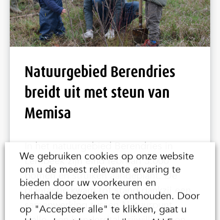
Natuurgebied Berendries
breidt uit met steun van
Memisa
In het natuurgebied Berendries in
We gebruiken cookies op onze website
Lembeek zijn eind februari 3.000
om u de meest relevante ervaring te
bomen en struiken aangeplant. De
bieden door uw voorkeuren en
plantactie kwam tot stand dankzij een
herhaalde bezoeken te onthouden. Door
samenwerking tussen Natuurpunt
op "Accepteer alle" te klikken, gaat u
Halle, een honderdtal vrijwilligers en