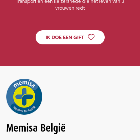
Transport en een keizersnede die het leven van 3
vrouwen redt
IK DOE EEN GIFT
Memisa België