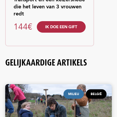
die het leven van 3 vrouwen
redt
144€
IK DOE EEN GIFT
GELIJKAARDIGE ARTIKELS
MILIEU
BELGIË