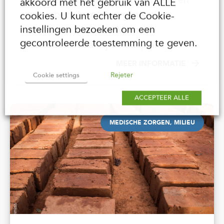
akkoord met het gebruik van ALLE
zeven bedrijven en organisaties,
cookies. U kunt echter de Cookie-
instellingen bezoeken om een
waaronder Memisa. Memisa
gecontroleerde toestemming te geven.
financierde daarbij de aanplant ...
MEER INFORMATIE
Rejeter
Cookie settings
ACCEPTEER ALLE
MEDISCHE ZORGEN, MILIEU