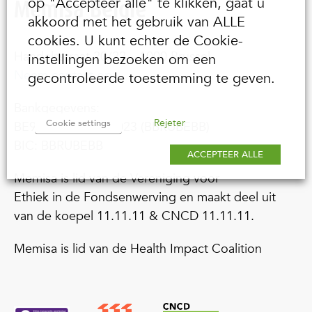
op "Accepteer alle" te klikken, gaat u
Memisa België
akkoord met het gebruik van ALLE
cookies. U kunt echter de Cookie-
Handelsstraat 20/22 – 1000 Brussel
instellingen bezoeken om een
Neem contact op
gecontroleerde toestemming te geven.
Bankgegevens:
Rejeter
Cookie settings
BE92 3100 9000 0023 (BBRUBEBB)
BIC: BBRUBEBB
ACCEPTEER ALLE
Memisa is lid van de Vereniging voor
Ethiek in de Fondsenwerving en maakt deel uit
van de koepel 11.11.11 & CNCD 11.11.11.
Memisa is lid van de Health Impact Coalition