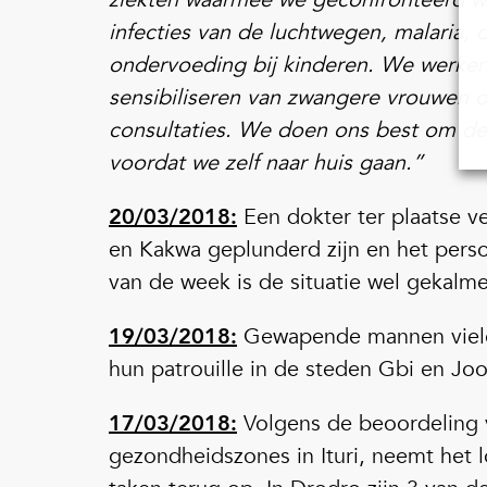
infecties van de luchtwegen, malaria, 
ondervoeding bij kinderen. We werken
sensibiliseren van zwangere vrouwen o
consultaties. We doen ons best om de
voordat we zelf naar huis gaan.”
20/03/2018:
Een dokter ter plaatse v
en Kakwa geplunderd zijn en het perso
van de week is de situatie wel gekalm
19/03/2018:
Gewapende mannen viele
hun patrouille in de steden Gbi en Jo
17/03/2018:
Volgens de beoordeling 
gezondheidszones in Ituri, neemt het l