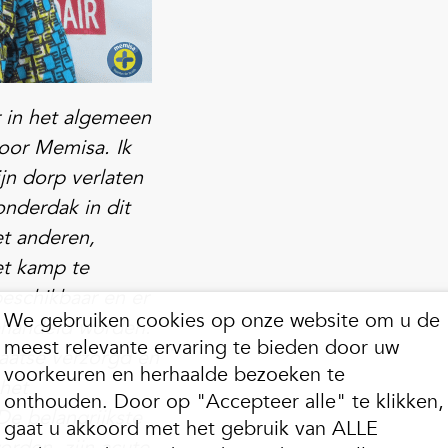
r in het algemeen
oor Memisa. Ik
ijn dorp verlaten
onderdak in dit
et anderen,
et kamp te
beschikbaar en er
We gebruiken cookies op onze website om u de
ehandeld worden.
meest relevante ervaring te bieden door uw
aatse verzorgd en
voorkeuren en herhaalde bezoeken te
het
onthouden. Door op "Accepteer alle" te klikken,
De belangrijkste
gaat u akkoord met het gebruik van ALLE
rden, zijn acute