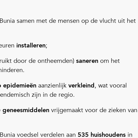
Bunia samen met de mensen op de vlucht uit het
euren
installeren
;
bruikt door de ontheemden)
saneren
om het
minderen.
op epidemieën
aanzienlijk
verkleind
, wat vooral
 endemisch zijn in de regio.
e
geneesmiddelen
vrijgemaakt voor de zieken van
 Bunia voedsel verdelen aan
535 huishoudens
in