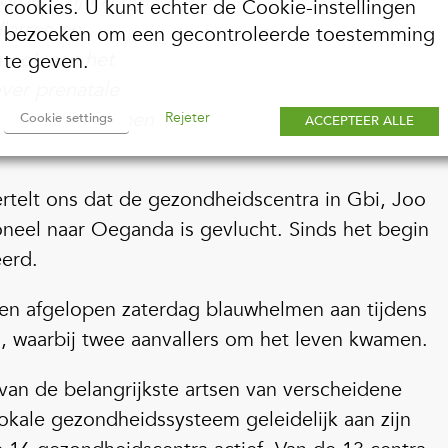
cookies. U kunt echter de Cookie-instellingen
diarree en
bezoeken om een gecontroleerde toestemming
 ook aan het
te geven.
ver prenatale
 zieken te helpen
Rejeter
Cookie settings
ACCEPTEER ALLE
ertelt ons dat de gezondheidscentra in Gbi, Joo
neel naar Oeganda is gevlucht. Sinds het begin
eerd.
n afgelopen zaterdag blauwhelmen aan tijdens
o, waarbij twee aanvallers om het leven kwamen.
van de belangrijkste artsen van verscheidene
okale gezondheidssysteem geleidelijk aan zijn