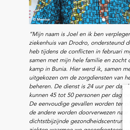
“Mijn naam is Joel en ik ben verplege
ziekenhuis van Drodro, ondersteund d
heb tijdens de conflicten in februari m
samen met mijn hele familie en zocht 
kamp in Bunia. Hier werd ik, samen m
uitgekozen om de zorgdiensten van h
beheren. De dienst is 24 uur per dag 
kunnen 45 tot 50 personen per dag b
De eenvoudige gevallen worden ter pl
de andere worden doorverwezen naar 
dichtstbijzijnde gezondheidscentrum. 
ziekten waarmee we geconfronteerd wo