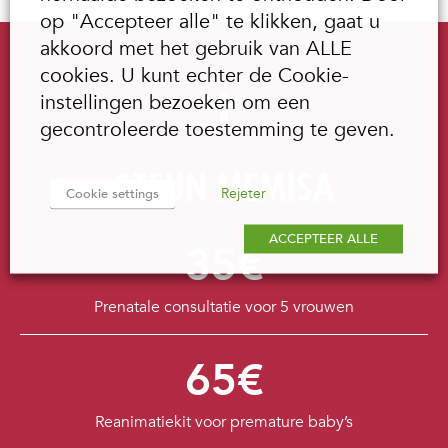
op "Accepteer alle" te klikken, gaat u
akkoord met het gebruik van ALLE
cookies. U kunt echter de Cookie-
instellingen bezoeken om een
gecontroleerde toestemming te geven.
STEUN MEMISA
Rejeter
Cookie settings
ACCEPTEER ALLE
35€
Prenatale consultatie voor 5 vrouwen
65€
Reanimatiekit voor premature baby’s