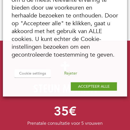
bieden door uw voorkeuren en
herhaalde bezoeken te onthouden. Door
op "Accepteer alle" te klikken, gaat u
TOUTE L'ACTUALITÉ
akkoord met het gebruik van ALLE
cookies. U kunt echter de Cookie-
instellingen bezoeken om een
gecontroleerde toestemming te geven.
Rejeter
Cookie settings
STEUN MEMISA
ACCEPTEER ALLE
35€
Prenatale consultatie voor 5 vrouwen