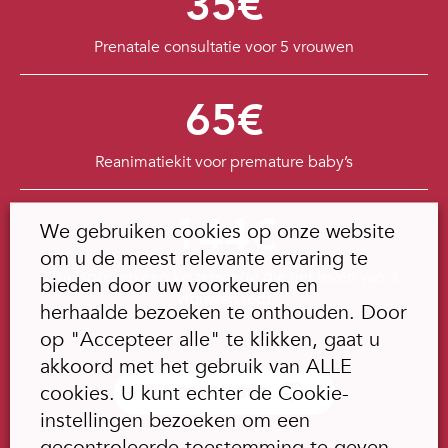
35€
Prenatale consultatie voor 5 vrouwen
65€
Reanimatiekit voor premature baby’s
144€
We gebruiken cookies op onze website
om u de meest relevante ervaring te
Transport en een keizersnede die het leven van 3
bieden door uw voorkeuren en
vrouwen redt
herhaalde bezoeken te onthouden. Door
op "Accepteer alle" te klikken, gaat u
akkoord met het gebruik van ALLE
cookies. U kunt echter de Cookie-
IK DOE EEN GIFT
instellingen bezoeken om een
gecontroleerde toestemming te geven.