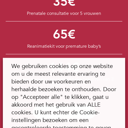
35€
Prenatale consultatie voor 5 vrouwen
65€
Reanimatiekit voor premature baby’s
144€
We gebruiken cookies op onze website
om u de meest relevante ervaring te
Transport en een keizersnede die het leven van 3
bieden door uw voorkeuren en
vrouwen redt
herhaalde bezoeken te onthouden. Door
op "Accepteer alle" te klikken, gaat u
akkoord met het gebruik van ALLE
cookies. U kunt echter de Cookie-
IK DOE EEN GIFT
instellingen bezoeken om een
gecontroleerde toestemming te geven.