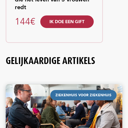
redt
144€
IK DOE EEN GIFT
GELIJKAARDIGE ARTIKELS
ZIEKENHUIS VOOR ZIEKENHUIS