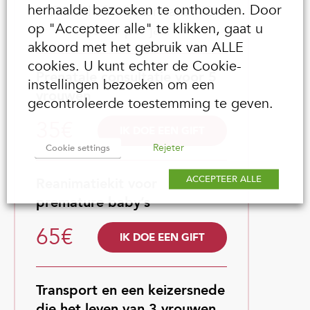
herhaalde bezoeken te onthouden. Door
Fiscaal aftrekbaar vanaf 40
op "Accepteer alle" te klikken, gaat u
euro per jaar
akkoord met het gebruik van ALLE
cookies. U kunt echter de Cookie-
Prenatale consultatie voor 5
instellingen bezoeken om een
vrouwen
gecontroleerde toestemming te geven.
35€
IK DOE EEN GIFT
Rejeter
Cookie settings
ACCEPTEER ALLE
Reanimatiekit voor
premature baby’s
65€
IK DOE EEN GIFT
Transport en een keizersnede
die het leven van 3 vrouwen