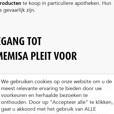
roducten
te koop in particuliere apotheken. Hun
 gevaarlijk zijn.
EGANG TOT
EMISA PLEIT VOOR
We gebruiken cookies op onze website om u de
rfaitaire prijzen
binnen de
meest relevante ervaring te bieden door uw
een toegang heeft tot kwaliteitsvolle medische
voorkeuren en herhaalde bezoeken te
kost van medische behandelingen is
op voorhand
onthouden. Door op "Accepteer alle" te klikken,
oond aan de ingang van het medisch centrum of
gaat u akkoord met het gebruik van ALLE
ilies
niet voor verrassingen komen te staan
en