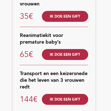
vrouwen
35€
IK DOE EEN GIFT
Reanimatiekit voor
premature baby’s
65€
IK DOE EEN GIFT
Transport en een keizersnede
die het leven van 3 vrouwen
redt
144€
IK DOE EEN GIFT