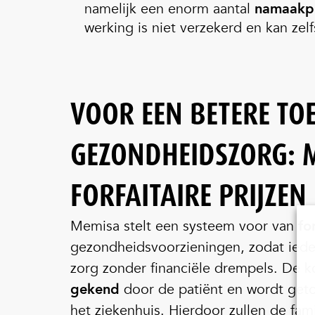
namelijk een enorm aantal
namaakp
werking is niet verzekerd en kan zelfs
VOOR EEN BETERE TO
GEZONDHEIDSZORG: M
FORFAITAIRE PRIJZEN
Memisa stelt een systeem voor van
fo
gezondheidsvoorzieningen, zodat ieder
zorg zonder financiële drempels. De 
gekend
door de patiënt en wordt get
het ziekenhuis. Hierdoor zullen de fam