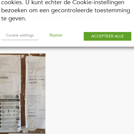
cookies. U kunt echter de Cookie-instellingen
d om de zorg te betalen. De gezondheidszorg in
bezoeken om een gecontroleerde toestemming
re prijzen in alle gezondheidscentra en
te geven.
Rejeter
Cookie settings
ACCEPTEER ALLE