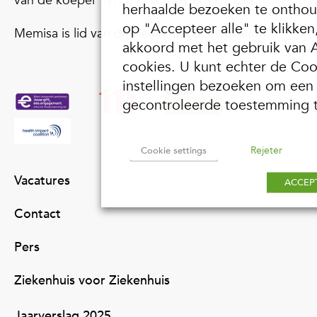
van de koepel 11.11.11 & CNCD 11.11.11.
herhaalde bezoeken te ontho
op "Accepteer alle" te klikken
Memisa is lid van de Health Impact Coalition
akkoord met het gebruik van 
cookies. U kunt echter de Coo
instellingen bezoeken om een
gecontroleerde toestemming 
Rejeter
Cookie settings
Vacatures
ACCEP
Contact
Pers
Ziekenhuis voor Ziekenhuis
Jaarverslag 2025