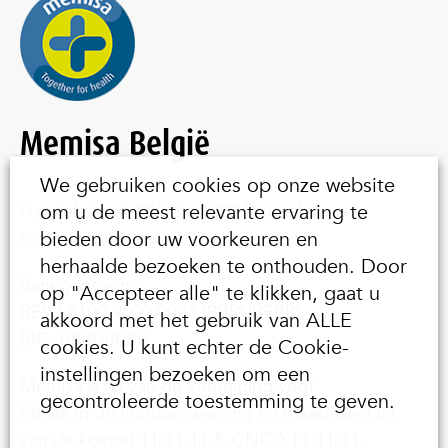
Memisa België
We gebruiken cookies op onze website
om u de meest relevante ervaring te
Handelsstraat 20/22 – 1000 Brussel
bieden door uw voorkeuren en
Neem contact op
herhaalde bezoeken te onthouden. Door
Bankgegevens:
op "Accepteer alle" te klikken, gaat u
BE92 3100 9000 0023 (BBRUBEBB)
akkoord met het gebruik van ALLE
BIC: BBRUBEBB
cookies. U kunt echter de Cookie-
instellingen bezoeken om een
Memisa is lid van de Vereniging voor
gecontroleerde toestemming te geven.
Ethiek in de Fondsenwerving en maakt deel uit
van de koepel 11.11.11 & CNCD 11.11.11.