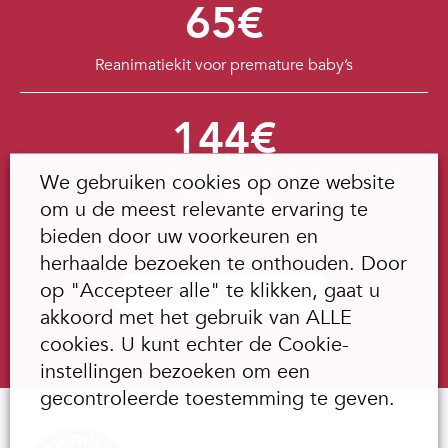
65€
Reanimatiekit voor premature baby’s
144€
We gebruiken cookies op onze website
Transport en een keizersnede die het leven van 3
vrouwen redt
om u de meest relevante ervaring te
bieden door uw voorkeuren en
herhaalde bezoeken te onthouden. Door
op "Accepteer alle" te klikken, gaat u
IK DOE EEN GIFT
akkoord met het gebruik van ALLE
cookies. U kunt echter de Cookie-
instellingen bezoeken om een
gecontroleerde toestemming te geven.