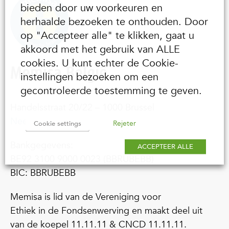
bieden door uw voorkeuren en
herhaalde bezoeken te onthouden. Door
op "Accepteer alle" te klikken, gaat u
akkoord met het gebruik van ALLE
cookies. U kunt echter de Cookie-
Memisa België
instellingen bezoeken om een
gecontroleerde toestemming te geven.
Handelsstraat 20/22 – 1000 Brussel
Neem contact op
Rejeter
Cookie settings
Bankgegevens:
ACCEPTEER ALLE
BE92 3100 9000 0023 (BBRUBEBB)
BIC: BBRUBEBB
Memisa is lid van de Vereniging voor
Ethiek in de Fondsenwerving en maakt deel uit
van de koepel 11.11.11 & CNCD 11.11.11.