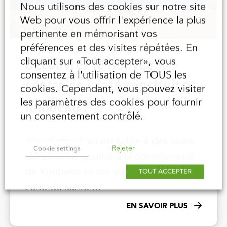
Nous utilisons des cookies sur notre site
Web pour vous offrir l'expérience la plus
pertinente en mémorisant vos
préférences et des visites répétées. En
Découvrez le nouveau
cliquant sur «Tout accepter», vous
consentez à l'utilisation de TOUS les
centre de santé construit à
cookies. Cependant, vous pouvez visiter
les paramètres des cookies pour fournir
Kimbeko !
un consentement contrôlé.
Afin d’offrir l’accessibilité à des soins
Rejeter
Cookie settings
de santé de qualité à la communauté
de Kimbeko et ses alentours (dans la
TOUT ACCEPTER
zone de santé ...
EN SAVOIR PLUS