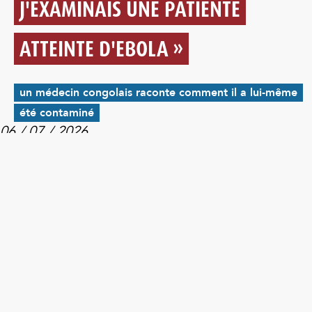
J'EXAMINAIS UNE PATIENTE
ATTEINTE D'EBOLA »
un médecin congolais raconte comment il a lui-même
été contaminé
06 / 07 / 2026
Pour le Dr Alphonse Abekani, une seule alerte
manquée a tout changé. Ce médecin congolais
a examiné une femme sans savoir qu’elle était
potentiellement infectée par le virus Ebola.
Quelques jours plus tard, il se retrouvait lui-
même en isolement… Son témoignage montre à
quel point un échange rapide d’informations