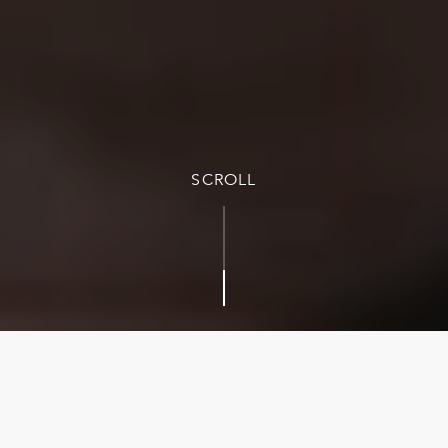
SCROLL
GEEFT EN ONTVANGT U OOK
GRAAG ZINVOLLE GESCHENKEN