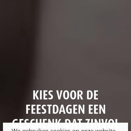
KIES VOOR DE
FEESTDAGEN EEN
GESCHENK DAT ZINVOL
We gebruiken cookies op onze website