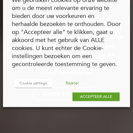
IS
om u de meest relevante ervaring te
bieden door uw voorkeuren en
herhaalde bezoeken te onthouden. Door
Draag bij aan de gezondheidszorg voor
op "Accepteer alle" te klikken, gaat u
toekomstige mama's en hun baby's door
akkoord met het gebruik van ALLE
Memisa te steunen: doneer om een
cookies. U kunt echter de Cookie-
duurzame impact te hebben op de
instellingen bezoeken om een
toegang tot gezondheidszorg voor de
gecontroleerde toestemming te geven.
meest kwetsbaren.
Rejeter
Cookie settings
DONEER AAN MEMISA
ACCEPTEER ALLE