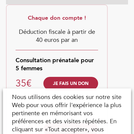
Chaque don compte !
Déduction fiscale à partir de
40 euros par an
Consultation prénatale pour
5 femmes
35€
JE FAIS UN DON
Nous utilisons des cookies sur notre site
Web pour vous offrir l'expérience la plus
Kit de réanimation pour
pertinente en mémorisant vos
prématurés
préférences et des visites répétées. En
65€
cliquant sur «Tout accepter», vous
JE FAIS UN DON