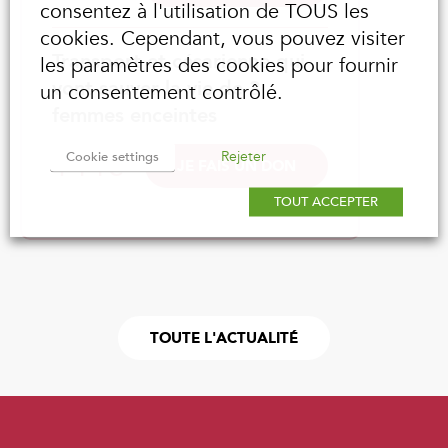
consentez à l'utilisation de TOUS les
cookies. Cependant, vous pouvez visiter
Transport et césarienne qui
les paramètres des cookies pour fournir
vont sauver la vie de 3
un consentement contrôlé.
femmes enceintes
144€
Rejeter
Cookie settings
JE FAIS UN DON
TOUT ACCEPTER
TOUTE L'ACTUALITÉ