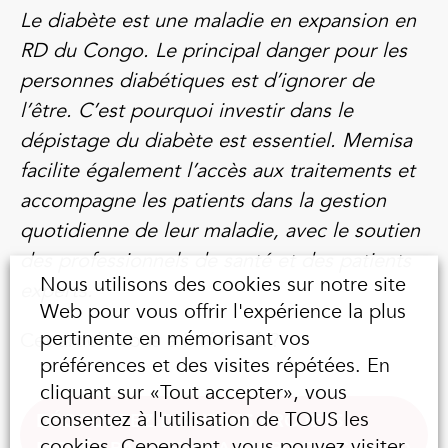
Le diabète est une maladie en expansion en
RD du Congo. Le principal danger pour les
personnes diabétiques est d’ignorer de
l’être. C’est pourquoi investir dans le
dépistage du diabète est essentiel. Memisa
facilite également l’accès aux traitements et
accompagne les patients dans la gestion
quotidienne de leur maladie, avec le soutien
des professionnels de santé et des patients
Nous utilisons des cookies sur notre site
experts.
Web pour vous offrir l'expérience la plus
pertinente en mémorisant vos
Cet article vous a intéressé ?
préférences et des visites répétées. En
cliquant sur «Tout accepter», vous
consentez à l'utilisation de TOUS les
DÉCOUVREZ D’AUTRES PROJETS
cookies. Cependant, vous pouvez visiter