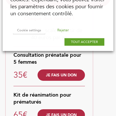
MENÉS PAR MEMISA EN RD DU CONGO
les paramètres des cookies pour fournir
un consentement contrôlé.
Chaque don compte !
Déduction fiscale à partir de
Rejeter
Cookie settings
40 euros par an
TOUT ACCEPTER
Consultation prénatale pour
5 femmes
35€
JE FAIS UN DON
Kit de réanimation pour
prématurés
65€
JE FAIS UN DON