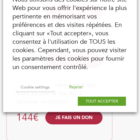
Web pour vous offrir l'expérience la plus
35€
JE FAIS UN DON
pertinente en mémorisant vos
préférences et des visites répétées. En
cliquant sur «Tout accepter», vous
Kit de réanimation pour
consentez à l'utilisation de TOUS les
prématurés
cookies. Cependant, vous pouvez visiter
65€
les paramètres des cookies pour fournir
JE FAIS UN DON
un consentement contrôlé.
Transport et césarienne qui
Rejeter
Cookie settings
vont sauver la vie de 3
femmes enceintes
TOUT ACCEPTER
144€
JE FAIS UN DON