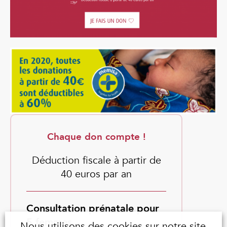
Chaque don compte !
Déduction fiscale à partir de
40 euros par an
Consultation prénatale pour
5 femmes
Nous utilisons des cookies sur notre site