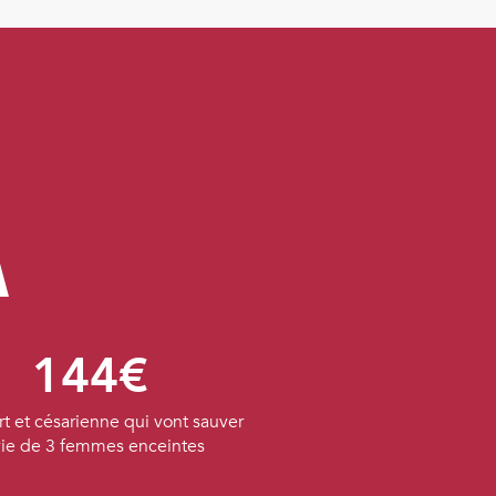
A
144€
t et césarienne qui vont sauver
vie de 3 femmes enceintes