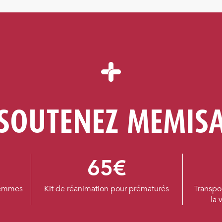
SOUTENEZ MEMIS
65€
 femmes
Kit de réanimation pour prématurés
Transpor
la 