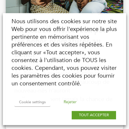
Nous utilisons des cookies sur notre site
Un accueil chaleureux pour
Web pour vous offrir l'expérience la plus
pertinente en mémorisant vos
les bébés prématurés au
préférences et des visites répétées. En
Bénin
cliquant sur «Tout accepter», vous
consentez à l'utilisation de TOUS les
cookies. Cependant, vous pouvez visiter
Au Bénin, la mortalité infantile reste
les paramètres des cookies pour fournir
encore trop fréquente. Beaucoup de
un consentement contrôlé.
nouveau-nés n’auront
malheureusement jamais la chance de
Rejeter
Cookie settings
...
TOUT ACCEPTER
EN SAVOIR PLUS