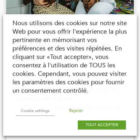
Nous utilisons des cookies sur notre site
Un accueil chaleureux pour
Web pour vous offrir l'expérience la plus
pertinente en mémorisant vos
les bébés prématurés au
préférences et des visites répétées. En
Bénin
cliquant sur «Tout accepter», vous
consentez à l'utilisation de TOUS les
cookies. Cependant, vous pouvez visiter
Au Bénin, la mortalité infantile reste
les paramètres des cookies pour fournir
encore trop fréquente. Beaucoup de
un consentement contrôlé.
nouveau-nés n’auront
malheureusement jamais la chance de
Rejeter
Cookie settings
...
TOUT ACCEPTER
EN SAVOIR PLUS