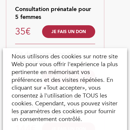
Consultation prénatale pour
5 femmes
35€
JE FAIS UN DON
Kit de réanimation pour
Nous utilisons des cookies sur notre site
prématurés
Web pour vous offrir l'expérience la plus
pertinente en mémorisant vos
65€
JE FAIS UN DON
préférences et des visites répétées. En
cliquant sur «Tout accepter», vous
consentez à l'utilisation de TOUS les
Transport et césarienne qui
cookies. Cependant, vous pouvez visiter
vont sauver la vie de 3
les paramètres des cookies pour fournir
femmes enceintes
un consentement contrôlé.
144€
JE FAIS UN DON